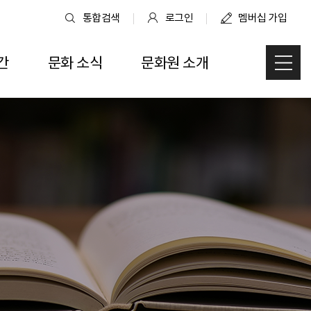
통합검색
로그인
멤버십 가입
간
문화 소식
문화원 소개
사