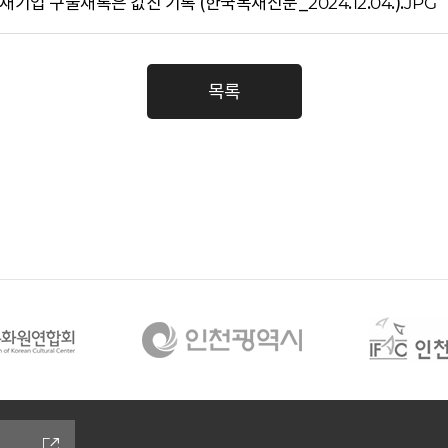
기업 구술채록은 값진 기록 (한국목재신문_2024.12.04.).JPG
목록