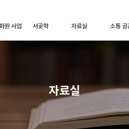
구문화원
화원 사업
서곶학
자료실
소통 공
자료실