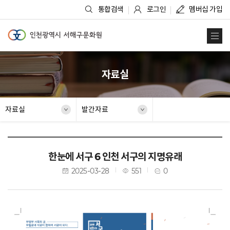
통합검색
로그인
멤버십 가입
인천광역시 서해구문화원
사
자료실
자료실
발간자료
한눈에 서구 6 인천 서구의 지명유래
2025-03-28
551
0