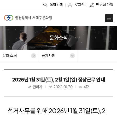
통합검색
로그인
멤버십 가입
인천광역시 서해구문화원
사
문화소식
문화 소식
공지사항
2026년 1월 31일(토), 2월 1일(일) 정상근무 안내
관리자
2026-01-30
412
선거사무를 위해 2026년 1월 31일(토), 2