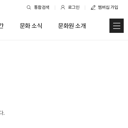
통합검색
로그인
멤버십 가입
간
문화 소식
문화원 소개
사
다.