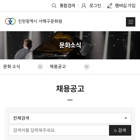
통합검색
로그인
멤버십 가입
인천광역시 서해구문화원
사
문화소식
문화 소식
채용공고
채용공고
검색